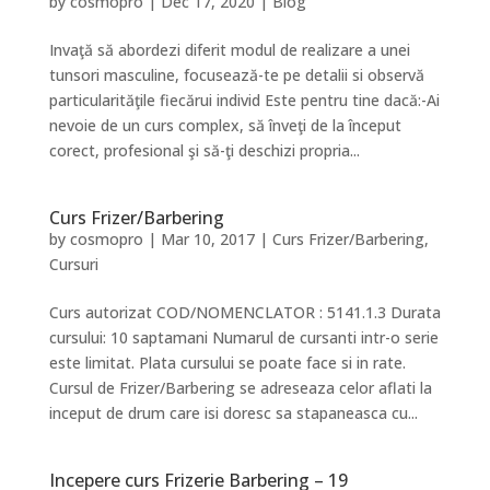
by
cosmopro
|
Dec 17, 2020
|
Blog
Invaţă să abordezi diferit modul de realizare a unei
tunsori masculine, focusează-te pe detalii si observă
particularităţile fiecărui individ Este pentru tine dacă:-Ai
nevoie de un curs complex, să înveţi de la început
corect, profesional şi să-ţi deschizi propria...
Curs Frizer/Barbering
by
cosmopro
|
Mar 10, 2017
|
Curs Frizer/Barbering
,
Cursuri
Curs autorizat COD/NOMENCLATOR : 5141.1.3 Durata
cursului: 10 saptamani Numarul de cursanti intr-o serie
este limitat. Plata cursului se poate face si in rate.
Cursul de Frizer/Barbering se adreseaza celor aflati la
inceput de drum care isi doresc sa stapaneasca cu...
Incepere curs Frizerie Barbering – 19