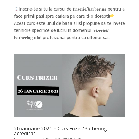
Inscrie-te si tu la cursul de 𝐟𝐫𝐢𝐳𝐞𝐫𝐢𝐞/𝐛𝐚𝐫𝐛𝐞𝐫𝐢𝐧𝐠 pentru a
face primii pasi spre cariera pe care ti-o doresti!
Acest curs este unul de baza si isi propune sa te invete
tehnicile specifice de lucru in domeniul 𝐟𝐫𝐢𝐳𝐞𝐫𝐢𝐞𝐢/
𝐛𝐚𝐫𝐛𝐞𝐫𝐢𝐧𝐠-𝐮𝐥𝐮𝐢 profesional pentru ca ulterior sa...
26 ianuarie 2021 – Curs Frizer/Barbering
acreditat