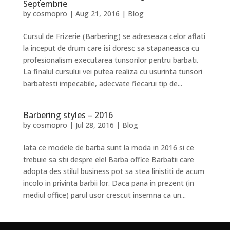
Septembrie
by
cosmopro
|
Aug 21, 2016
|
Blog
Cursul de Frizerie (Barbering) se adreseaza celor aflati
la inceput de drum care isi doresc sa stapaneasca cu
profesionalism executarea tunsorilor pentru barbati.
La finalul cursului vei putea realiza cu usurinta tunsori
barbatesti impecabile, adecvate fiecarui tip de...
Barbering styles – 2016
by
cosmopro
|
Jul 28, 2016
|
Blog
Iata ce modele de barba sunt la moda in 2016 si ce
trebuie sa stii despre ele! Barba office Barbatii care
adopta des stilul business pot sa stea linistiti de acum
incolo in privinta barbii lor. Daca pana in prezent (in
mediul office) parul usor crescut insemna ca un...