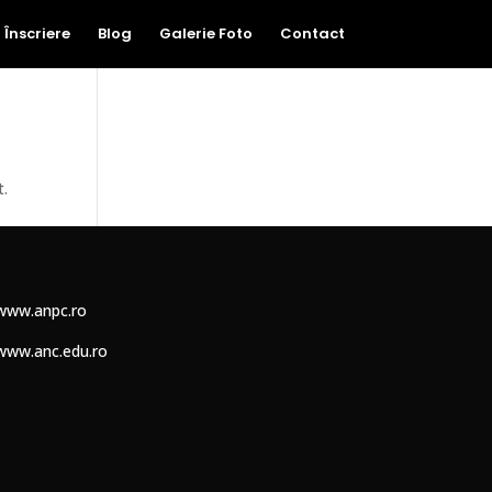
Înscriere
Blog
Galerie Foto
Contact
t.
www.anpc.ro
www.anc.edu.ro