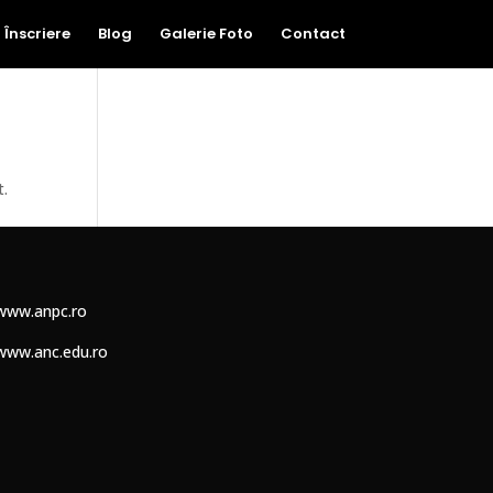
Înscriere
Blog
Galerie Foto
Contact
t.
www.anpc.ro
www.anc.edu.ro