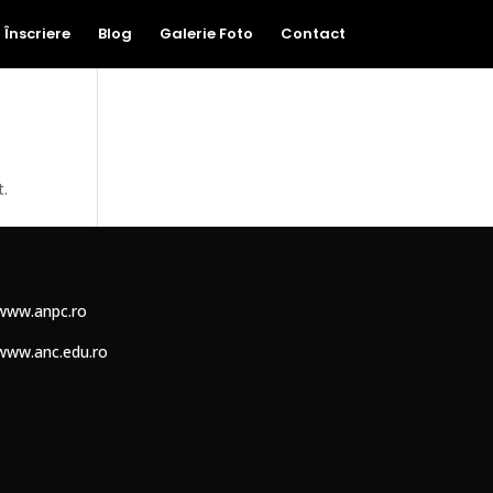
Înscriere
Blog
Galerie Foto
Contact
t.
www.anpc.ro
www.anc.edu.ro