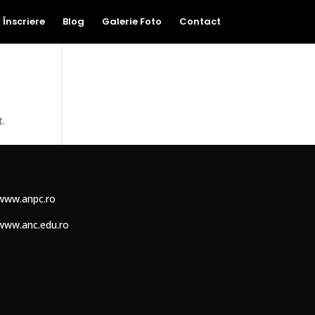
Înscriere
Blog
Galerie Foto
Contact
t.
www.anpc.ro
www.anc.edu.ro