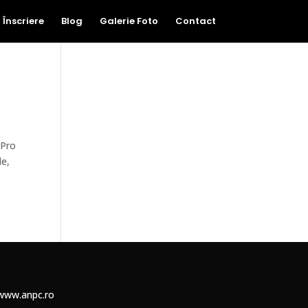
Înscriere
Blog
Galerie Foto
Contact
oPro
le,
www.anpc.ro