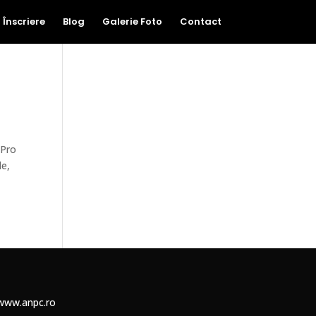
Înscriere
Blog
Galerie Foto
Contact
oPro
le,
www.anpc.ro